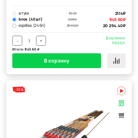
штука
21.14
₽
30.2
₽
блок
(40 шт)
845.60
₽
1 208
₽
коробка
(24 бл)
20 294.40
₽
28 992
₽
В наличии:
-
+
1189
бл.
Итого:
845.60
₽
В корзину
-30%