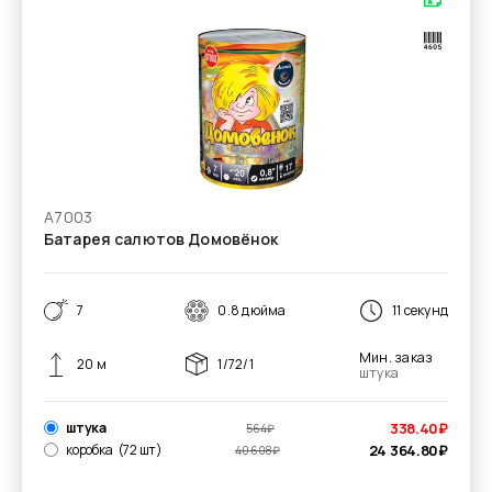
А7003
Батарея салютов Домовёнок
7
0.8 дюйма
11 секунд
Мин. заказ
20 м
1/72/1
штука
штука
338.40
₽
564
₽
коробка
(72 шт)
24 364.80
₽
40 608
₽