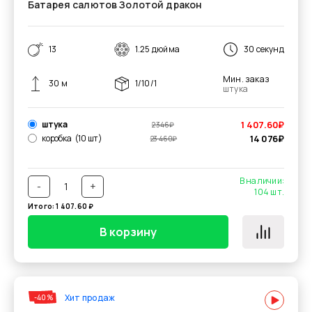
Батарея салютов Золотой дракон
13
1.25 дюйма
30 секунд
Мин. заказ
30 м
1/10/1
штука
штука
1 407.60
₽
2 346
₽
коробка
(10 шт)
14 076
₽
23 460
₽
В наличии:
-
+
104
шт.
Итого:
1 407.60
₽
В корзину
Хит продаж
-40%