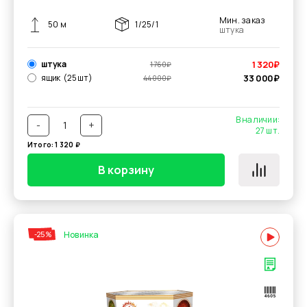
Мин. заказ
50 м
1/25/1
штука
штука
1 320
₽
1 760
₽
ящик
(25 шт)
33 000
₽
44 000
₽
В наличии:
-
+
27
шт.
Итого:
1 320
₽
В корзину
Новинка
-25%