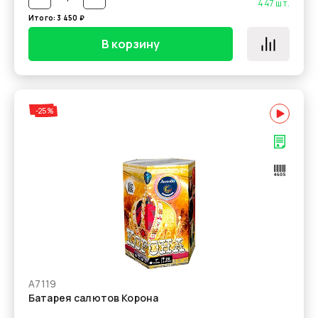
447
шт.
Итого:
3 450
₽
В корзину
-25%
А7119
Батарея салютов Корона