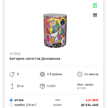
А7002
Батарея салютов Диковинка
9
0.8 дюйма
24 секунд
Мин. заказ
20 м
1/48/1
штука
штука
427.80
₽
713
₽
коробка
(48 шт)
20 534.40
₽
34 224
₽