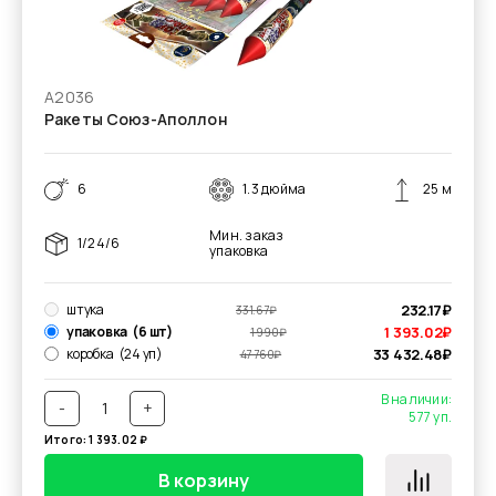
А2036
Ракеты Союз-Аполлон
6
1.3 дюйма
25 м
Мин. заказ
1/24/6
упаковка
штука
232.17
₽
331.67
₽
упаковка
(6 шт)
1 393.02
₽
1 990
₽
коробка
(24 уп)
33 432.48
₽
47 760
₽
В наличии:
-
+
577
уп.
Итого:
1 393.02
₽
В корзину