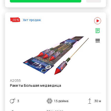
Хит продаж
-30%
А2055
Ракеты Большая медведица
3
1.5 дюйма
30 м