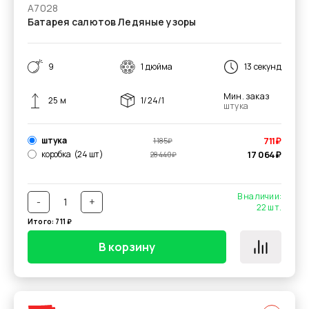
А7028
Батарея салютов Ледяные узоры
9
1 дюйма
13 секунд
Мин. заказ
25 м
1/24/1
штука
штука
711
₽
1 185
₽
коробка
(24 шт)
17 064
₽
28 440
₽
В наличии:
-
+
22
шт.
Итого:
711
₽
В корзину