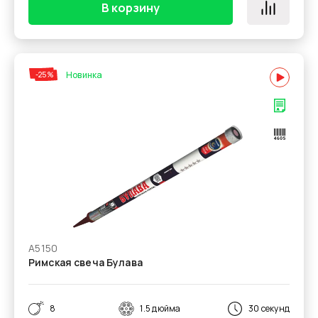
В корзину
Новинка
-25%
А5150
Римская свеча Булава
8
1.5 дюйма
30 секунд