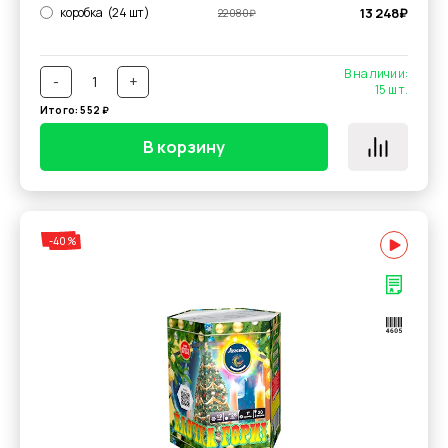
коробка
(24 шт)
13 248
₽
22 080
₽
В наличии:
-
+
15
шт.
Итого:
552
₽
В корзину
-40%