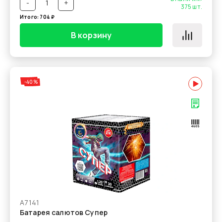
-
+
375
шт.
Итого:
704
₽
В корзину
-40%
А7141
Батарея салютов Супер