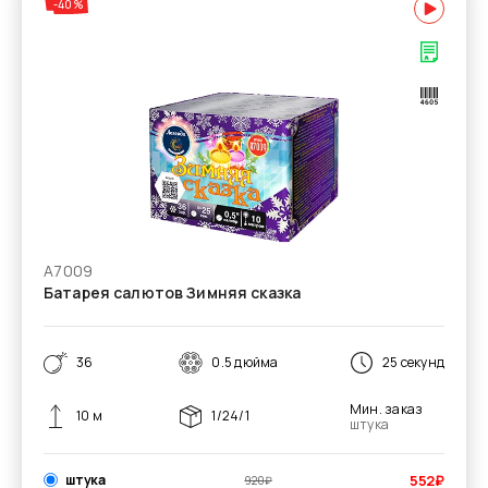
-40%
А7009
Батарея салютов Зимняя сказка
36
0.5 дюйма
25 секунд
Мин. заказ
10 м
1/24/1
штука
штука
552
₽
920
₽