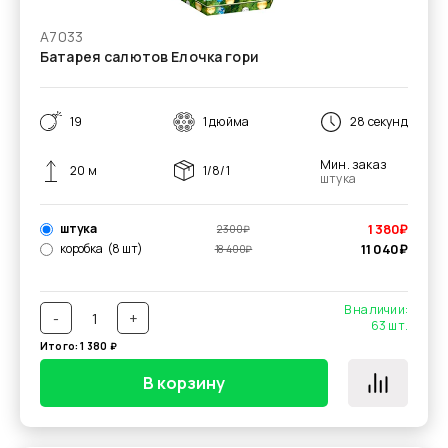
А7033
Батарея салютов Елочка гори
19
1 дюйма
28 секунд
Мин. заказ
20 м
1/8/1
штука
штука
1 380
₽
2 300
₽
коробка
(8 шт)
11 040
₽
18 400
₽
В наличии:
-
+
63
шт.
Итого:
1 380
₽
В корзину