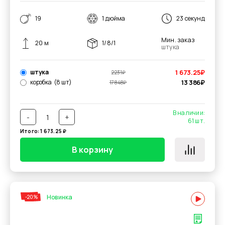
19
1 дюйма
23 секунд
Мин. заказ
20 м
1/8/1
штука
штука
1 673.25
₽
2 231
₽
коробка
(8 шт)
13 386
₽
17 848
₽
В наличии:
-
+
61
шт.
Итого:
1 673.25
₽
В корзину
Новинка
-20%