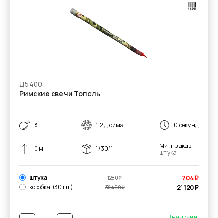
Д5400
Римские свечи Тополь
8
1.2 дюйма
0 секунд
Мин. заказ
0 м
1/30/1
штука
штука
704
₽
1 280
₽
коробка
(30 шт)
21 120
₽
38 400
₽
В наличии: