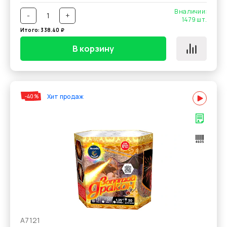
В наличии:
-
+
1479
шт.
Итого:
338.40
₽
В корзину
Хит продаж
-40%
А7121