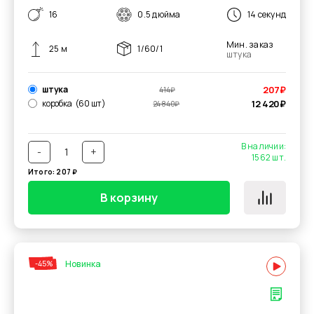
16
0.5 дюйма
14 секунд
Мин. заказ
25 м
1/60/1
штука
штука
207
₽
414
₽
коробка
(60 шт)
12 420
₽
24 840
₽
В наличии:
-
+
1562
шт.
Итого:
207
₽
В корзину
Новинка
-45%