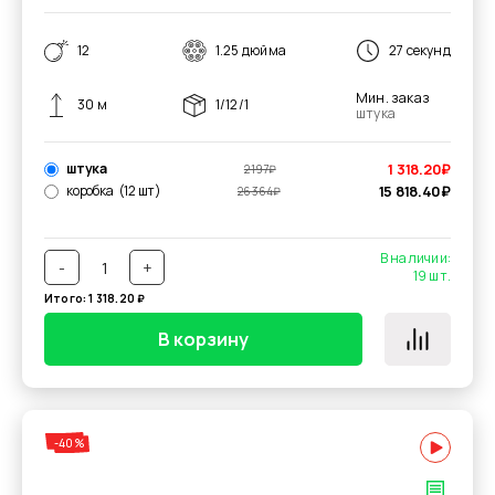
12
1.25 дюйма
27 секунд
Мин. заказ
30 м
1/12/1
штука
штука
1 318.20
₽
2 197
₽
коробка
(12 шт)
15 818.40
₽
26 364
₽
В наличии:
-
+
19
шт.
Итого:
1 318.20
₽
В корзину
-40%