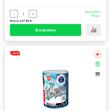
В наличии:
-
+
88
шт.
Итого:
427.80
₽
В корзину
-40%