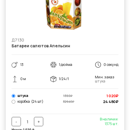
Д7130
Батареи салютов Апельсин
13
1 дюйма
0 секунд
Мин. заказ
0 м
1/24/1
штука
штука
1 020
₽
1 360
₽
коробка
(24 шт)
24 480
₽
32 640
₽
В наличии:
-
+
1375
шт.
Итого:
1 020
₽