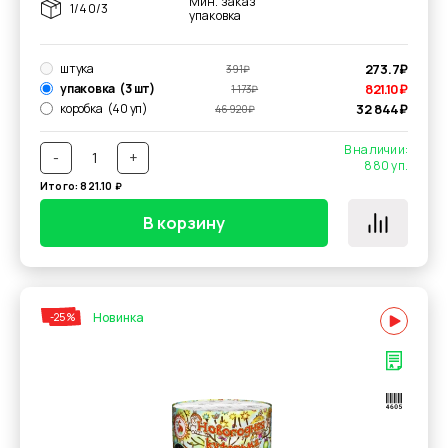
Мин. заказ
1/40/3
упаковка
штука
273.7
₽
391
₽
упаковка
(3 шт)
821.10
₽
1 173
₽
коробка
(40 уп)
32 844
₽
46 920
₽
В наличии:
-
+
880
уп.
Итого:
821.10
₽
В корзину
Новинка
-25%