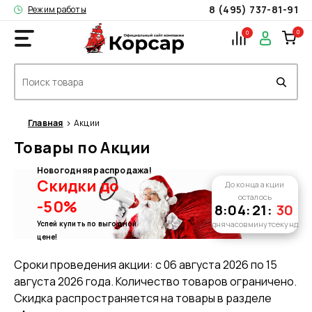
8 (495) 737-81-91
Режим работы
0
0
Главная
Акции
Товары по Акции
Новогодняя распродажа!
Скидки
до
До конца акции
осталось
-50%
8
:
04
:
21
:
30
Успей купить по выгодной
дня
часов
минут
секунд
цене!
Сроки проведения акции: с 06 августа 2026 по 15
августа 2026 года. Количество товаров ограничено.
Скидка распространяется на товары в разделе