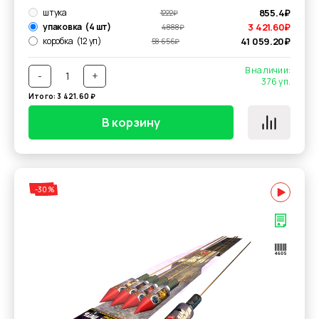
штука
855.4
₽
1222
₽
упаковка
(4 шт)
3 421.60
₽
4 888
₽
коробка
(12 уп)
41 059.20
₽
58 656
₽
В наличии:
-
+
376
уп.
Итого:
3 421.60
₽
В корзину
-30%