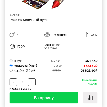
А2056
Ракеты Млечный путь
4
1.75 дюйма
35 м
Мин. заказ
1/20/4
упаковка
штука
360.33
₽
514.75
₽
упаковка
(4 шт)
1 441.32
₽
2 059
₽
коробка
(20 уп)
28 826.40
₽
41 180
₽
В наличии:
-
+
754
уп.
Итого:
1 441.32
₽
В корзину