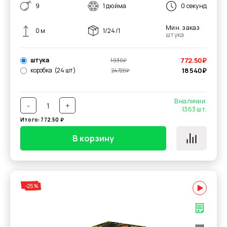
9
1 дюйма
0 секунд
Мин. заказ
0 м
1/24/1
штука
штука
772.50
₽
1 030
₽
коробка
(24 шт)
18 540
₽
24 720
₽
В наличии:
-
+
1363
шт.
Итого:
772.50
₽
В корзину
-25%