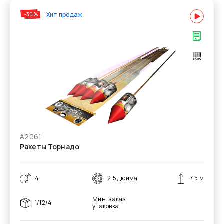
Хит продаж
-30%
А2061
Ракеты Торнадо
4
2.5 дюйма
45 м
Мин. заказ
1/12/4
упаковка