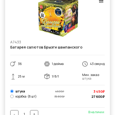
А7433
Батарея салютов Брызги шампанского
36
1 дюйма
43 секунд
Мин. заказ
25 м
1/8/1
штука
штука
3 450
₽
4 600
₽
коробка
(8 шт)
27 600
₽
36 800
₽
В наличии:
-
+