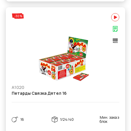
-30%
А1020
Петарды Связка Дятел 16
Мин. заказ
16
1/24/40
блок