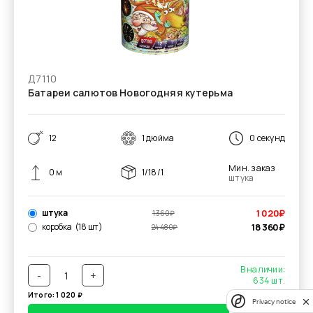
Д7110
Батареи салютов Новогодняя кутерьма
12
1 дюйма
0 секунд
Мин. заказ
0 м
1/18/1
штука
штука
1 020
₽
1 360
₽
коробка
(18 шт)
18 360
₽
24 480
₽
В наличии:
-
+
634
шт.
Итого:
1 020
₽
Privacy notice