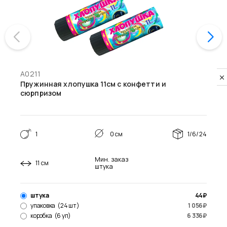
А0211
Privacy notice
Пружинная хлопушка 11см с конфетти и
сюрпризом
1
0 см
1/6/24
Мин. заказ
11 см
штука
штука
44
₽
упаковка
(24 шт)
1 056
₽
коробка
(6 уп)
6 336
₽