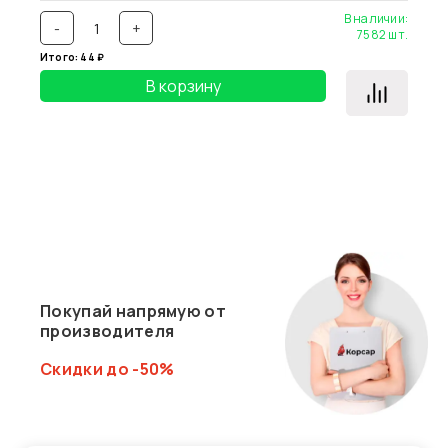
В наличии:
-
+
7582
шт.
Итого:
44
₽
В корзину
Покупай напрямую от
производителя
Скидки до -50%