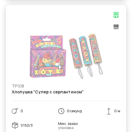
ТР108
Хлопушка "Супер с серпантином"
0
0 секунд
0 м
Мин. заказ
1/150/3
упаковка