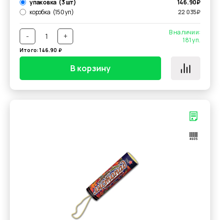
упаковка
(3 шт)
146.90
₽
коробка
(150 уп)
22 035
₽
В наличии:
-
+
181
уп.
Итого:
146.90
₽
В корзину