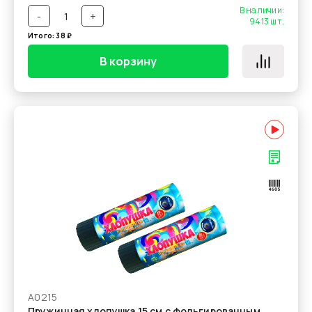
В наличии:
-
+
9413
шт.
Итого:
38
₽
В корзину
А0215
Пружинная хлопушка 15 см с фольгированным