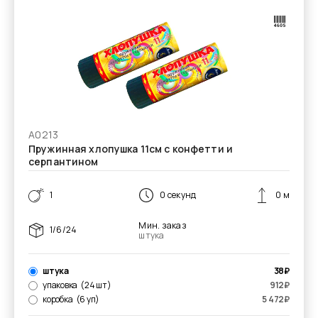
А0213
Пружинная хлопушка 11см с конфетти и
серпантином
1
0 секунд
0 м
Мин. заказ
1/6/24
штука
штука
38
₽
упаковка
(24 шт)
912
₽
коробка
(6 уп)
5 472
₽