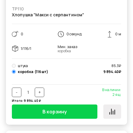
ТР110
Хлопушка "Макси с серпантином"
0
0 секунд
0 м
Мин. заказ
1/116/1
коробка
штука
85.3
₽
коробка
(116 шт)
9 894.40
₽
В наличии:
-
+
2
ящ.
Итого:
9 894.40
₽
В корзину