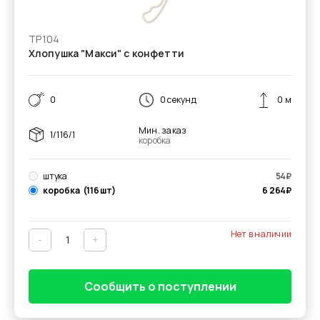
ТР104
Хлопушка "Макси" с конфетти
0
0 секунд
0 м
Мин. заказ
1/116/1
коробка
штука
54
₽
коробка
(116 шт)
6 264
₽
Нет в наличии
-
+
Сообщить о поступлении