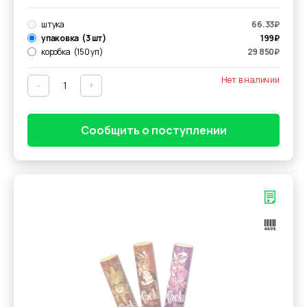
штука
66.33
₽
упаковка
(3 шт)
199
₽
коробка
(150 уп)
29 850
₽
Нет в наличии
-
+
Сообщить о поступлении