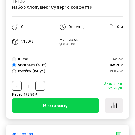
ТР106
Набор Хлопушек "Супер" с конфетти
0
0 секунд
0 м
Мин. заказ
1/150/3
упаковка
штука
48.5
₽
упаковка
(3 шт)
145.50
₽
коробка
(150 уп)
21 825
₽
В наличии:
-
+
3286
уп.
Итого:
145.50
₽
В корзину
Хит продаж