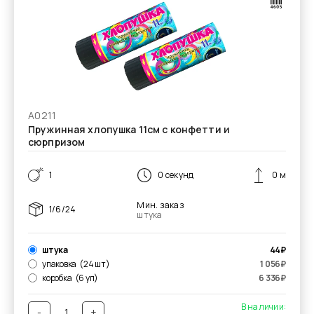
А0211
Пружинная хлопушка 11см с конфетти и
сюрпризом
1
0 секунд
0 м
Мин. заказ
1/6/24
штука
штука
44
₽
упаковка
(24 шт)
1 056
₽
коробка
(6 уп)
6 336
₽
В наличии:
-
+