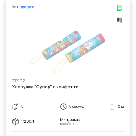
Хит продаж
ТР102
Хлопушка "Супер" с конфетти
0
0 секунд
0 м
Мин. заказ
1/200/1
коробка