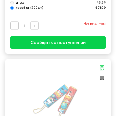
штука
48.8
₽
коробка
(200 шт)
9 760
₽
Нет в наличии
-
+
Сообщить о поступлении