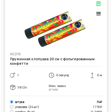
А0216
Пружинная хлопушка 20 см с фольгированным
конфетти
1
0 секунд
0 м
Мин. заказ
1/8/24
штука
штука
74
₽
упаковка
(24 шт)
1 776
₽
коробка
(8 уп)
14 208
₽