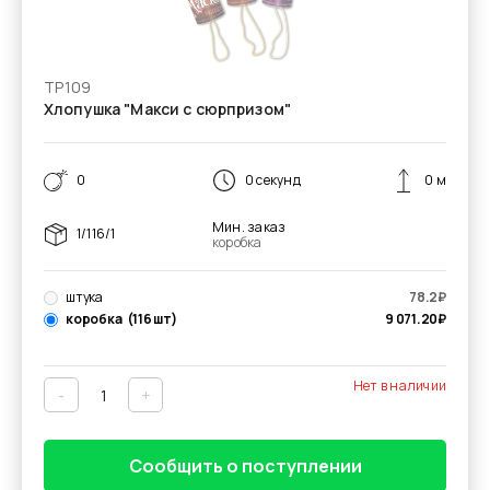
ТР109
Хлопушка "Макси с сюрпризом"
0
0 секунд
0 м
Мин. заказ
1/116/1
коробка
штука
78.2
₽
коробка
(116 шт)
9 071.20
₽
Нет в наличии
-
+
Сообщить о поступлении