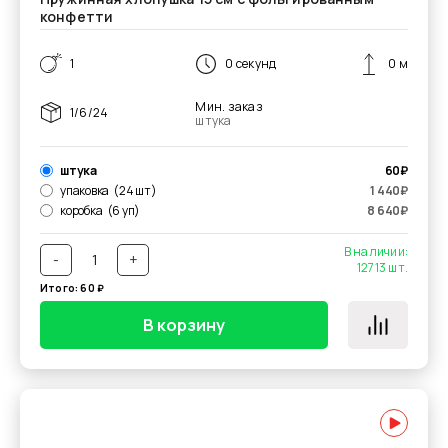
конфетти
1
0 секунд
0 м
Мин. заказ
1/6/24
штука
штука
60
₽
упаковка
(24 шт)
1 440
₽
коробка
(6 уп)
8 640
₽
В наличии:
-
+
12713
шт.
Итого:
60
₽
В корзину