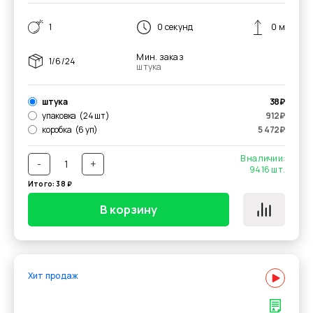
1
0 секунд
0 м
Мин. заказ
1/6/24
штука
штука
38
₽
упаковка
(24 шт)
912
₽
коробка
(6 уп)
5 472
₽
В наличии:
-
+
9416
шт.
Итого:
38
₽
В корзину
Хит продаж