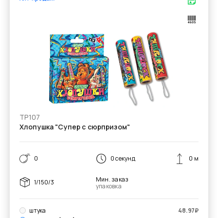
ТР107
Хлопушка "Супер с сюрпризом"
0
0 секунд
0 м
Мин. заказ
1/150/3
упаковка
штука
48.97
₽