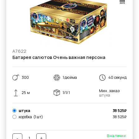
А7622
Батарея салютов Очень важная персона
300
1 дюйма
40 секунд
Мин. заказ
25 м
1/1/1
штука
штука
38 525
₽
коробка
(1 шт)
38 525
₽
В наличии:
-
+