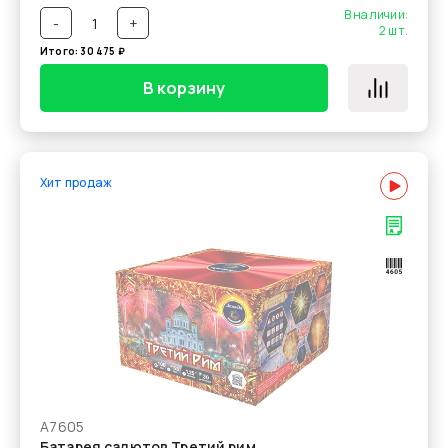
В наличии:
-
+
2
шт.
Итого:
30 475
₽
В корзину
Хит продаж
А7605
Батарея салютов Третий рим