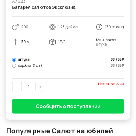
А7623
Батарея салютов Эксклюзив
200
1.25 дюйма
130 секунд
Мин. заказ
30 м
1/1/1
штука
штука
38 755
₽
коробка
(1 шт)
38 755
₽
Нет в наличии
-
+
Сообщить о поступлении
Популярные Салют на юбилей