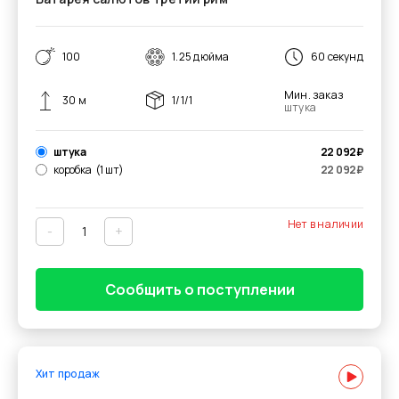
100
1.25 дюйма
60 секунд
Мин. заказ
30 м
1/1/1
штука
штука
22 092
₽
коробка
(1 шт)
22 092
₽
Нет в наличии
-
+
Сообщить о поступлении
Хит продаж