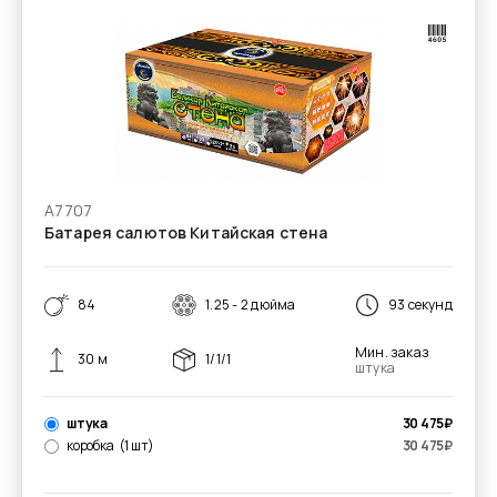
А7707
Батарея салютов Китайская стена
84
1.25 - 2 дюйма
93 секунд
Мин. заказ
30 м
1/1/1
штука
штука
30 475
₽
коробка
(1 шт)
30 475
₽