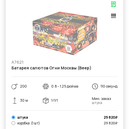
А7621
Батарея салютов Огни Москвы (Веер)
200
0.8 - 1.25 дюйма
110 секунд
Мин. заказ
30 м
1/1/1
штука
штука
29 820
₽
коробка
(1 шт)
29 820
₽