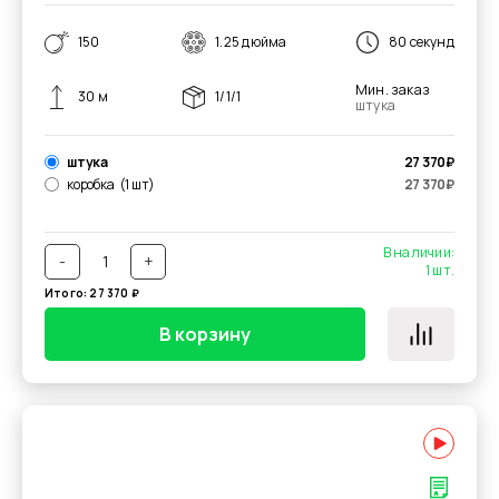
150
1.25 дюйма
80 секунд
Мин. заказ
30 м
1/1/1
штука
штука
27 370
₽
коробка
(1 шт)
27 370
₽
В наличии:
-
+
1
шт.
Итого:
27 370
₽
В корзину