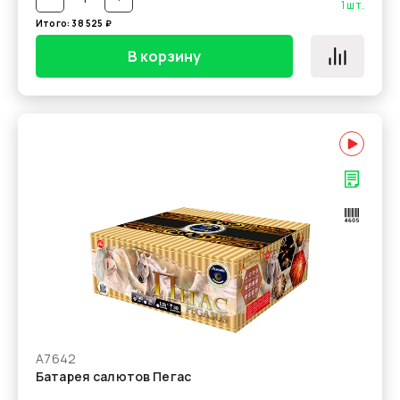
1
шт.
Итого:
38 525
₽
В корзину
А7642
Батарея салютов Пегас