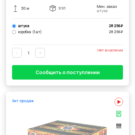
Мин. заказ
30 м
1/1/1
штука
штука
28 256
₽
коробка
(1 шт)
28 256
₽
Нет в наличии
-
+
Сообщить о поступлении
Хит продаж