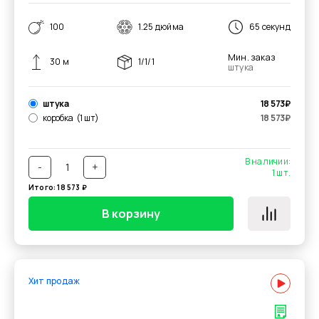
100
1.25 дюйма
65 секунд
Мин. заказ
30 м
1/1/1
штука
штука
18 573
₽
коробка
(1 шт)
18 573
₽
В наличии:
-
+
1
шт.
Итого:
18 573
₽
В корзину
Хит продаж