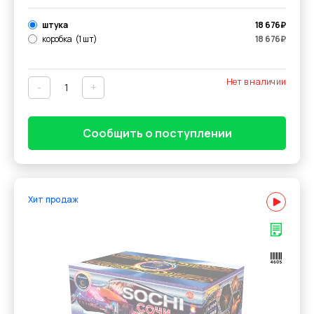
штука
18 676
₽
коробка
(1 шт)
18 676
₽
Нет в наличии
-
+
Сообщить о поступлении
Хит продаж