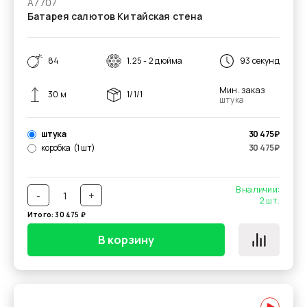
А7707
Батарея салютов Китайская стена
84
1.25 - 2 дюйма
93 секунд
Мин. заказ
30 м
1/1/1
штука
штука
30 475
₽
коробка
(1 шт)
30 475
₽
В наличии:
-
+
2
шт.
Итого:
30 475
₽
В корзину