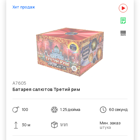
Хит продаж
А7605
Батарея салютов Третий рим
100
1.25 дюйма
60 секунд
Мин. заказ
30 м
1/1/1
штука