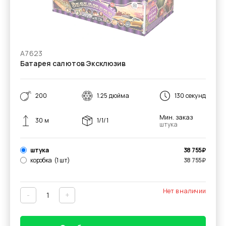
А7623
Батарея салютов Эксклюзив
200
1.25 дюйма
130 секунд
Мин. заказ
30 м
1/1/1
штука
штука
38 755
₽
коробка
(1 шт)
38 755
₽
Нет в наличии
-
+