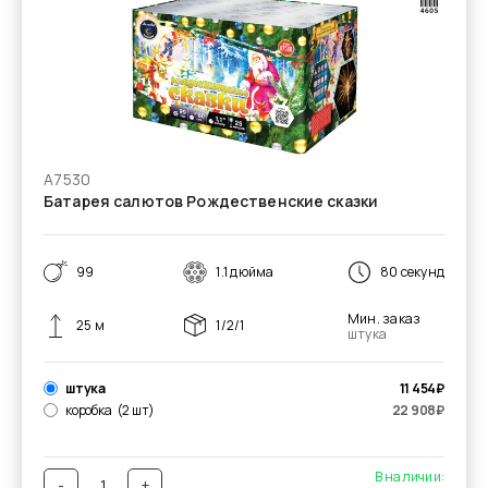
А7530
Батарея салютов Рождественские сказки
99
1.1 дюйма
80 секунд
Мин. заказ
25 м
1/2/1
штука
штука
11 454
₽
коробка
(2 шт)
22 908
₽
В наличии:
-
+