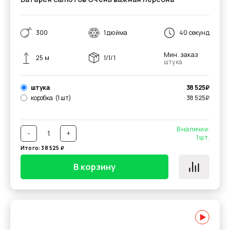
300
1 дюйма
40 секунд
Мин. заказ
25 м
1/1/1
штука
штука
38 525
₽
коробка
(1 шт)
38 525
₽
В наличии:
-
+
1
шт.
Итого:
38 525
₽
В корзину