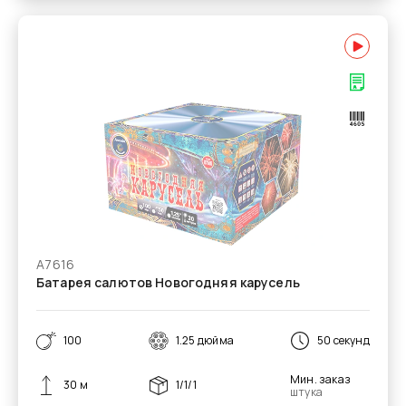
А7616
Батарея салютов Новогодняя карусель
100
1.25 дюйма
50 секунд
Мин. заказ
30 м
1/1/1
штука