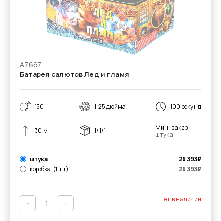
А7667
Батарея салютов Лед и пламя
150
1.25 дюйма
100 секунд
Мин. заказ
30 м
1/1/1
штука
штука
26 393
₽
коробка
(1 шт)
26 393
₽
Нет в наличии
-
+