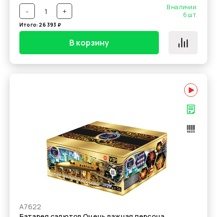
В наличии:
-
+
6
шт.
Итого:
26 393
₽
В корзину
А7622
Батарея салютов Очень важная персона