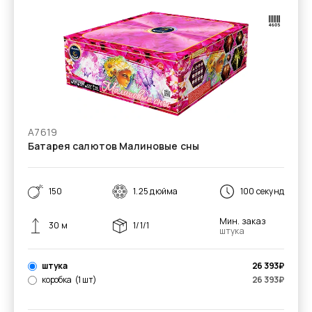
А7619
Батарея салютов Малиновые сны
150
1.25 дюйма
100 секунд
Мин. заказ
30 м
1/1/1
штука
штука
26 393
₽
коробка
(1 шт)
26 393
₽