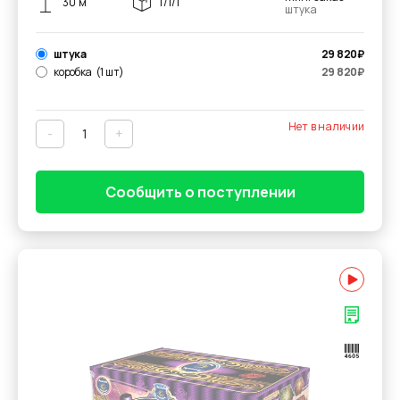
30 м
1/1/1
штука
штука
29 820
₽
коробка
(1 шт)
29 820
₽
Нет в наличии
-
+
Сообщить о поступлении