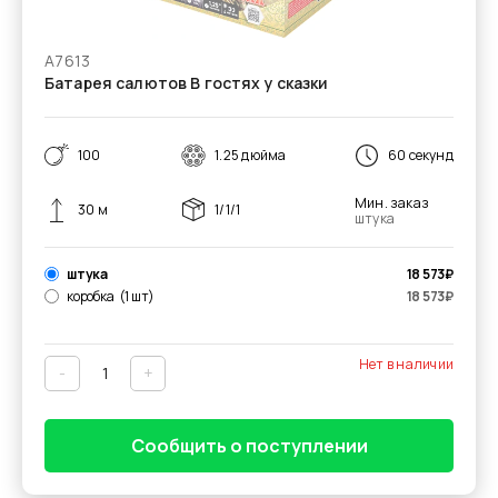
А7613
Батарея салютов В гостях у сказки
100
1.25 дюйма
60 секунд
Мин. заказ
30 м
1/1/1
штука
штука
18 573
₽
коробка
(1 шт)
18 573
₽
Нет в наличии
-
+
Сообщить о поступлении