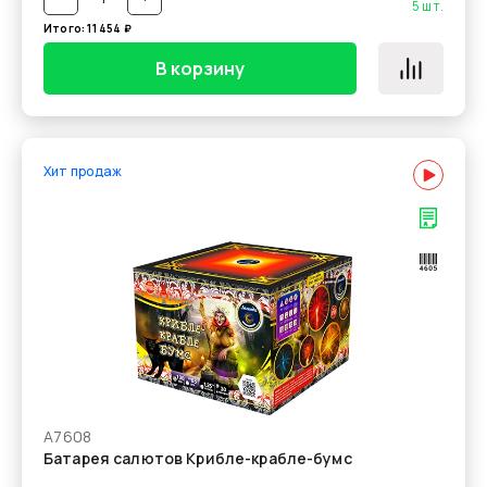
5
шт.
Итого:
11 454
₽
В корзину
Хит продаж
А7608
Батарея салютов Крибле-крабле-бумс