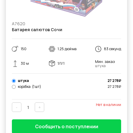
А7620
Батарея салютов Сочи
150
1.25 дюйма
83 секунд
Мин. заказ
30 м
1/1/1
штука
штука
27 278
₽
коробка
(1 шт)
27 278
₽
Нет в наличии
-
+
Сообщить о поступлении