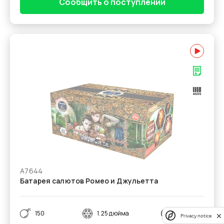
Сообщить о поступлении
А7644
Батарея салютов Ромео и Джульетта
150
1.25 дюйма
55 секунд
Privacy notice