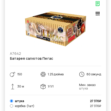
А7642
Батарея салютов Пегас
150
1.25 дюйма
80 секунд
Мин. заказ
30 м
1/1/1
штука
штука
27 370
₽
коробка
(1 шт)
27 370
₽