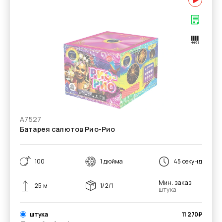
А7527
Батарея салютов Рио-Рио
100
1 дюйма
45 секунд
Мин. заказ
25 м
1/2/1
штука
штука
11 270
₽