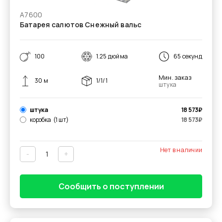
А7600
Батарея салютов Снежный вальс
100
1.25 дюйма
65 секунд
Мин. заказ
30 м
1/1/1
штука
штука
18 573
₽
коробка
(1 шт)
18 573
₽
Нет в наличии
-
+
Сообщить о поступлении