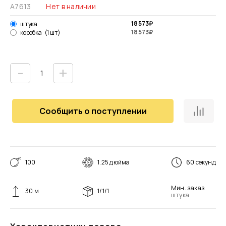
А7613
Нет в наличии
18 573
₽
штука
18 573
₽
коробка
(1 шт)
-
+
Сообщить о поступлении
100
1.25 дюйма
60 секунд
Мин. заказ
30 м
1/1/1
штука