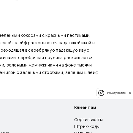
зелеными кокосами с красными пестиками,
асный шлейф раскрывается падающей ивой в
ереходящая в серебряную падающую иву с
жинами, серебряная пружина раскрывается
ми, зелеными жемчужинами на фоне тысячи
ей ивой с зелеными стробами, зеленый шлейф
Privacy notice
Клиентам
Сертификаты
Штрих-коды