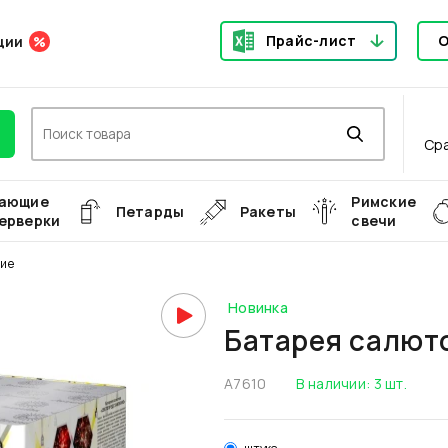
Прайс-лист
О
ции
Ср
ающие
Римские
Петарды
Ракеты
ерверки
свечи
ние
Новинка
Батарея салют
А7610
В наличии:
3
шт.