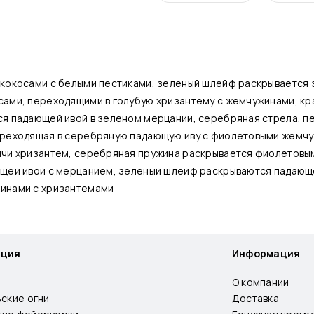
кокосами с белыми пестиками, зеленый шлейф раскрывается 
ами, переходящими в голубую хризантему с жемчужинами, кр
я падающей ивой в зеленом мерцании, серебряная стрела, п
ереходящая в серебряную падающую иву с фиолетовыми жемчу
ячи хризантем, серебряная пружина раскрывается фиолетовы
щей ивой с мерцанием, зеленый шлейф раскрываются падающ
инами с хризантемами
кция
Информация
О компании
ьские огни
Доставка