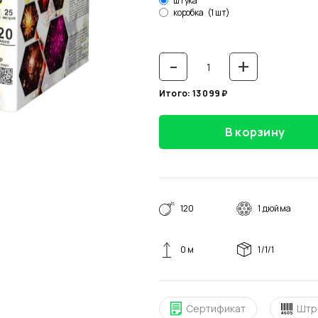
штука
коробка
(1 шт)
-
+
Итого:
13 099
₽
В корзину
120
1 дюйма
0 м
1/1/1
Сертификат
Штр