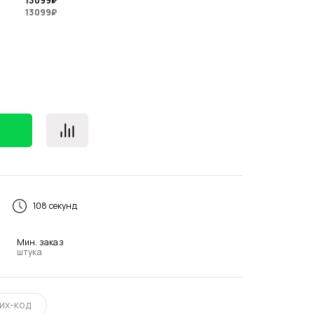
13 099
₽
13 099
₽
108 секунд
Мин. заказ
штука
их-код