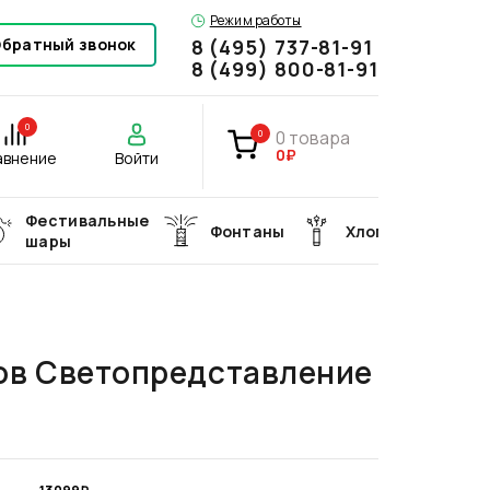
Режим работы
братный звонок
8 (495) 737-81-91
8 (499) 800-81-91
0
0
товара
0
0₽
авнение
Войти
Фестивальные
Фонтаны
Хлопушки
шары
ов Светопредставление