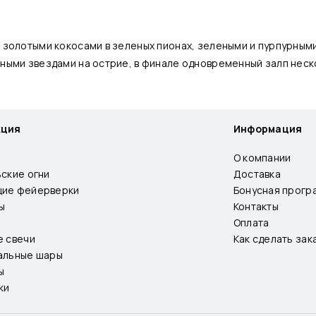
я золотыми кокосами в зеленых пионах, зелеными и пурпурны
ными звездами на острие, в финале одновременный залп неск
кция
Информация
О компании
ьские огни
Доставка
ие фейерверки
Бонусная прогр
ы
Контакты
Оплата
е свечи
Как сделать зак
альные шары
ы
ки