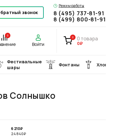
Режим работы
братный звонок
8 (495) 737-81-91
8 (499) 800-81-91
0
0
товара
0
0₽
авнение
Войти
Фестивальные
Фонтаны
Хлопушки
шары
ов Солнышко
6 210
₽
24 840
₽