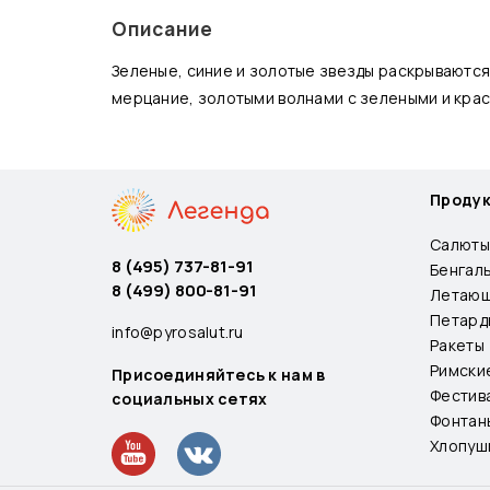
Описание
Зеленые, синие и золотые звезды раскрываютс
мерцание, золотыми волнами с зелеными и крас
Проду
Салюты
8 (495) 737-81-91
Бенгал
8 (499) 800-81-91
Летающ
Петард
info@pyrosalut.ru
Ракеты
Римски
Присоединяйтесь к нам в
Фестив
социальных сетях
Фонтан
Хлопуш