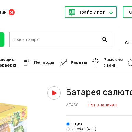
Прайс-лист
О
ции
Ср
ающие
Римские
Петарды
Ракеты
ерверки
свечи
Батарея салют
А7450
Нет в наличии
штука
коробка
(4 шт)