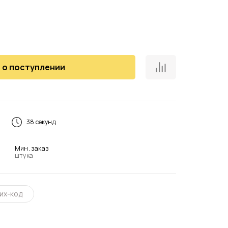
 о поступлении
38 секунд
Мин. заказ
штука
их-код