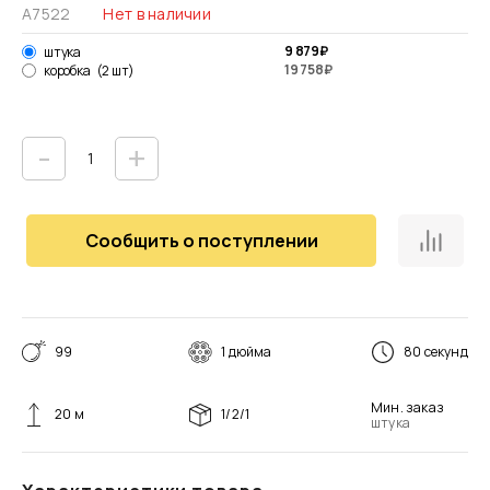
А7522
Нет в наличии
9 879
₽
штука
19 758
₽
коробка
(2 шт)
-
+
Сообщить о поступлении
99
1 дюйма
80 секунд
Мин. заказ
20 м
1/2/1
штука