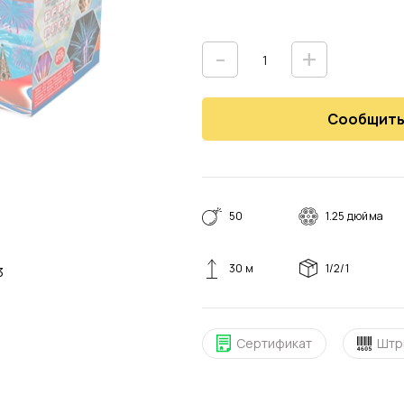
-
+
Сообщить
50
1.25 дюйма
30 м
1/2/1
м3
Сертификат
Штр