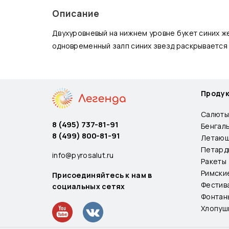
Описание
Двухуровневый на нижнем уровне букет синих ж
одновременный залп синих звезд раскрывается
Проду
Салюты
8 (495) 737-81-91
Бенгал
8 (499) 800-81-91
Летающ
Петард
info@pyrosalut.ru
Ракеты
Римски
Присоединяйтесь к нам в
Фестив
социальных сетях
Фонтан
Хлопуш