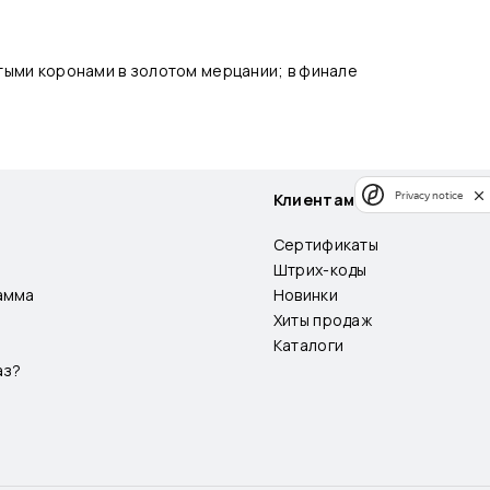
тыми коронами в золотом мерцании; в финале
Privacy notice
Клиентам
Сертификаты
Штрих-коды
амма
Новинки
Хиты продаж
Каталоги
аз?