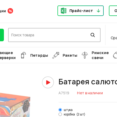
Прайс-лист
О
ции
Ср
ающие
Римские
Петарды
Ракеты
ерверки
свечи
Батарея салют
А7519
Нет в наличии
штука
коробка
(2 шт)