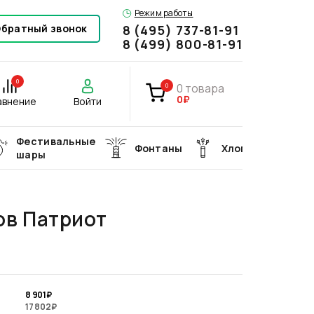
Режим работы
братный звонок
8 (495) 737-81-91
8 (499) 800-81-91
0
0
товара
0
0₽
авнение
Войти
Фестивальные
Фонтаны
Хлопушки
шары
ов Патриот
8 901
₽
17 802
₽