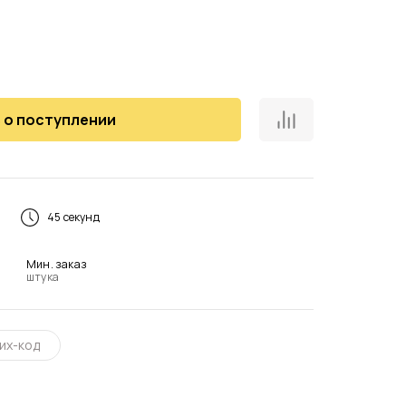
 о поступлении
45 секунд
Мин. заказ
штука
их-код