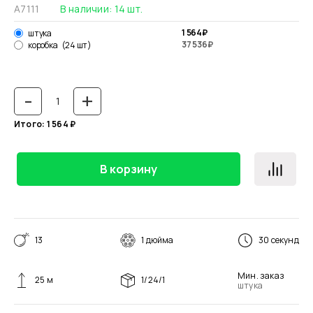
А7111
В наличии:
14
шт.
1 564
₽
штука
37 536
₽
коробка
(24 шт)
-
+
Итого:
1 564
₽
В корзину
13
1 дюйма
30 секунд
Мин. заказ
25 м
1/24/1
штука