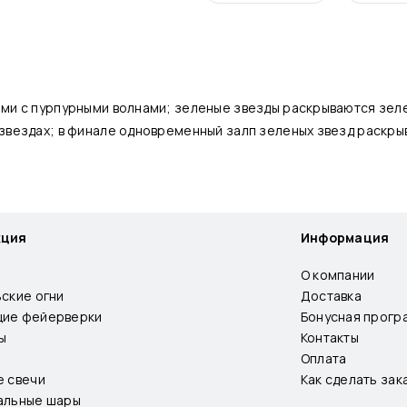
ми с пурпурными волнами; зеленые звезды раскрываются зел
 звездах; в финале одновременный залп зеленых звезд раск
кция
Информация
О компании
ьские огни
Доставка
ие фейерверки
Бонусная прогр
ы
Контакты
Оплата
е свечи
Как сделать зак
альные шары