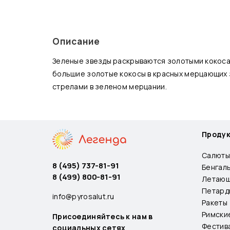
Описание
Зеленые звезды раскрываются золотыми кокоса
большие золотые кокосы в красных мерцающих
стрелами в зеленом мерцании.
Проду
Салюты
8 (495) 737-81-91
Бенгал
8 (499) 800-81-91
Летающ
Петард
info@pyrosalut.ru
Ракеты
Римски
Присоединяйтесь к нам в
Фестив
социальных сетях