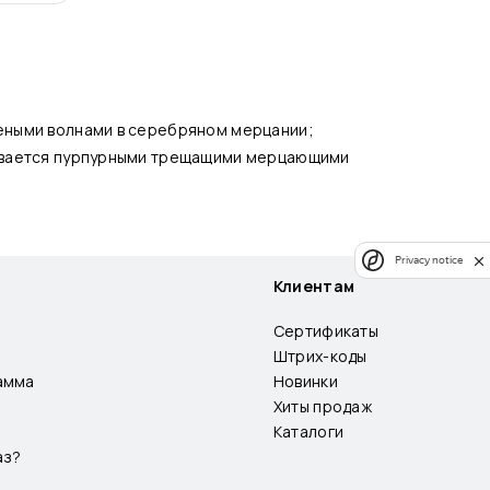
еными волнами в серебряном мерцании;
рывается пурпурными трещащими мерцающими
Privacy notice
Клиентам
Сертификаты
Штрих-коды
амма
Новинки
Хиты продаж
Каталоги
аз?