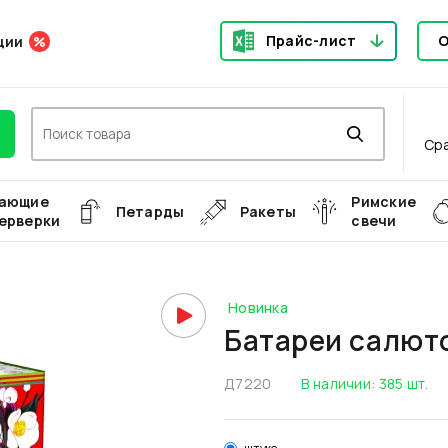
Прайс-лист
О
ции
Ср
ающие
Римские
Петарды
Ракеты
ерверки
свечи
Новинка
Батареи салют
Д7220
В наличии:
385
шт.