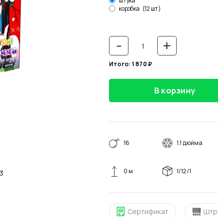
штука
коробка
(12 шт)
-
+
Итого:
1 870
₽
В корзину
16
1.1 дюйма
0 м
1/12/1
5 м3
Сертификат
Штр