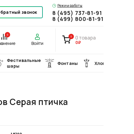
Режим работы
братный звонок
8 (495) 737-81-91
8 (499) 800-81-91
0
0
товара
0
0₽
авнение
Войти
Фестивальные
Фонтаны
Хлопушки
шары
ов Серая птичка