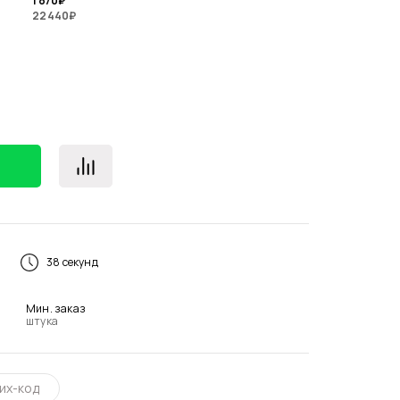
1 870
₽
22 440
₽
38 секунд
Мин. заказ
штука
их-код