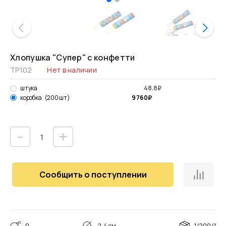
Хлопушка "Супер" с конфетти
ТР102
Нет в наличии
штука
48.8
₽
9 760
₽
коробка
(200 шт)
-
+
Сообщить о поступлении
0
2.4 см
1/200/1