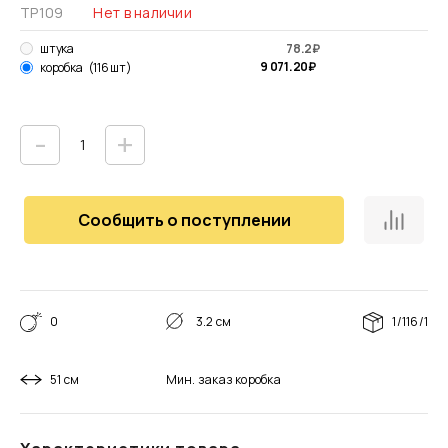
ТР109
Нет в наличии
штука
78.2
₽
9 071.20
₽
коробка
(116 шт)
-
+
Сообщить о поступлении
0
3.2 см
1/116/1
51 см
Мин. заказ
коробка