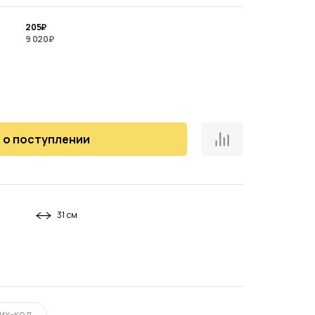
205
₽
9 020
₽
 о поступлении
31 см
а
их-код