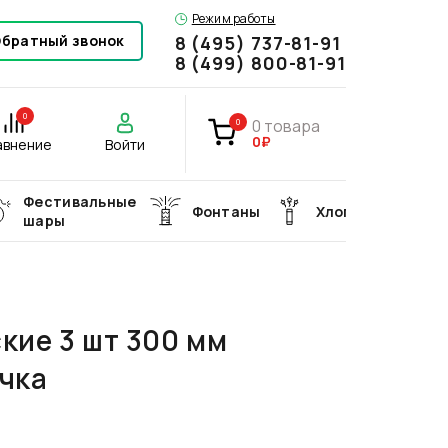
Режим работы
братный звонок
8 (495) 737-81-91
8 (499) 800-81-91
0
0
товара
0
0₽
авнение
Войти
Фестивальные
Фонтаны
Хлопушки
шары
кие 3 шт 300 мм
чка