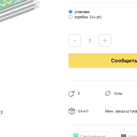
упаковка
коробка
(44 уп)
-
+
Сообщить
3
0 см
1/44/1
Мин. заказ
штук
02 м3
Сертификат
Штр