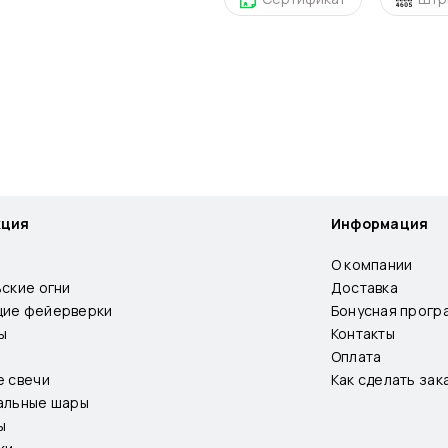
кция
Информация
О компании
ьские огни
Доставка
ие фейерверки
Бонусная прогр
ы
Контакты
Оплата
е свечи
Как сделать зак
альные шары
ы