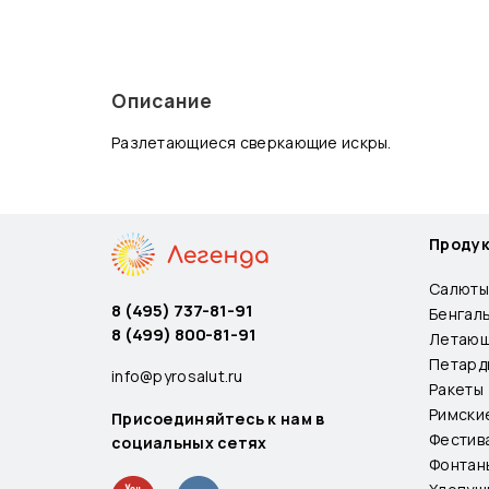
Описание
Разлетающиеся сверкающие искры.
Проду
Салюты
8 (495) 737-81-91
Бенгал
8 (499) 800-81-91
Летающ
Петард
info@pyrosalut.ru
Ракеты
Римски
Присоединяйтесь к нам в
Фестив
социальных сетях
Фонтан