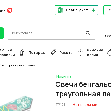
Прайс-лист
О
ции
Ср
ающие
Римские
Петарды
Ракеты
ерверки
свечи
00 мм треугольная пачка
Новинка
Свечи бенгальс
треугольная па
ТР171
Нет в наличии