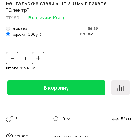
Бенгальские свечи 6 шт 210 мм в пакете
"Спектр"
ТР160
В наличии:
19
ящ.
упаковка
56.3
₽
11 260
₽
коробка
(200 уп)
-
+
Итого:
11 260
₽
В корзину
6
0 см
52 см
1/200/1
Мин. заказ
коробка