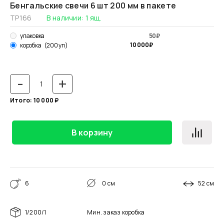
Бенгальские свечи 6 шт 200 мм в пакете
ТР166
В наличии:
1
ящ.
упаковка
50
₽
10 000
₽
коробка
(200 уп)
-
+
Итого:
10 000
₽
В корзину
6
0 см
52 см
1/200/1
Мин. заказ
коробка