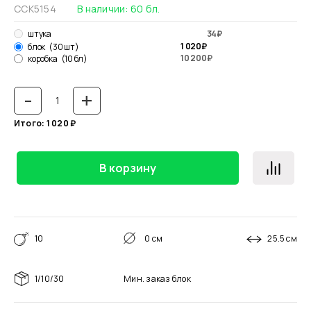
ССК5154
В наличии:
60
бл.
штука
34
₽
1 020
₽
блок
(30 шт)
10 200
₽
коробка
(10 бл)
-
+
Итого:
1 020
₽
В корзину
10
0 см
25.5 см
1/10/30
Мин. заказ
блок